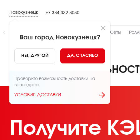
Новокузнецк
+7 384 332 8030
Новинки
👍 Народный
👨‍🍳 От шефа
Сеты
Ролл
Ваш город
Новокузнецк
?
Главная
Бонусы, программа лояльности
НЕТ, ДРУГОЙ
ДА, СПАСИБО
ПРОГРАММА ЛОЯЛЬНОС
Проверьте возможность доставки на
ваш адрес
УСЛОВИЯ ДОСТАВКИ
Получите К