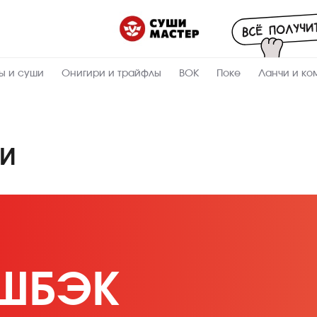
ы и суши
Онигири и трайфлы
ВОК
Поке
Ланчи и ко
ТИ
ЭШБЭК