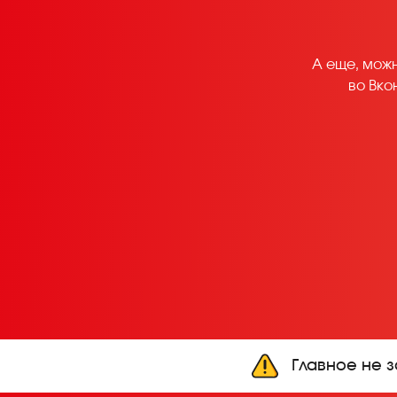
А еще, мож
во Вко
Главное не з