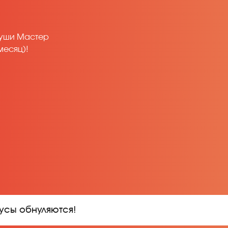
Суши Мастер
месяц)!
нусы обнуляются!