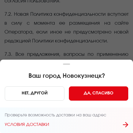
согласия Пользователя.
7.2. Новая Политика конфиденциальности вступает
в силу с момента ее размещения на сайте
Оператора, если иное не предусмотрено новой
редакцией Политики конфиденциальности.
7.3. Все предложения, вопросы по применению
настоящей Политики, а также отзыв согласия на
обработку персональных и электронных данных
Ваш город
Новокузнецк
?
Пользователя следует направлять на электронный
адрес:
,
либо на юридический
office@sushi-master
.ru
НЕТ, ДРУГОЙ
ДА, СПАСИБО
адрес Оператора: 426076, Удмуртская
Республика, гор. Ижевск, ул. Пушкинская, д. 173А,
Проверьте возможность доставки на ваш адрес
помещ. 9.
УСЛОВИЯ ДОСТАВКИ
7.4. Действующая Политика размещена в