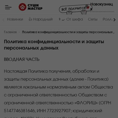
Мастер
Новокузнец
-
к
заказ
и
доставка
Новинки
👍 Народный
👨‍🍳 От шефа
Сеты
Роллы и
суши,
роллов,
сетов,
Главная
WOK
Политика конфиденциальности и защиты персональных д
в
Новокузнецке
Политика конфиденциальности и защиты
персональных данных
ВВОДНАЯ ЧАСТЬ
Настоящая Политика получения, обработки и
защиты персональных данных (далее - Политика)
является локальным нормативным актом Общества
с ограниченной ответственностью
Обществом с
ограниченной ответственностью «ФЛОРИШ» (ОГРН
5147746381646,
ИНН
7723927907
; юридический