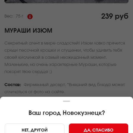
239 руб
Вес:
75 г
МУРАШИ ИЗЮМ
Секретный агент в мире сладостей! Изюм ловко прячется
среди песочной крошки и сгущенки, чтобы удивить тебя
своей кислинкой в самый неожиданный момент.
Маленькие, но очень характерные Мураши, которые
покорят твое сердце ;)
Состав:
Фирменный десерт. *Внешний вид блюда может
отличаться от фото на сайте.
За покупку вам будет начислено
7
баллов
Ваш город
Новокузнецк
?
Карта доставки
НЕТ, ДРУГОЙ
ДА, СПАСИБО