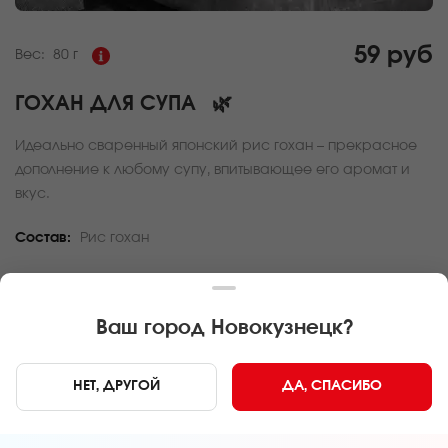
59 руб
Вес:
80 г
ГОХАН ДЛЯ СУПА
🌿
Идеально сваренный японский рис гохан – прекрасное
дополнение к любому супу, впитывающее его аромат и
вкус.
Состав:
Рис гохан
За покупку вам будет начислено
1
баллов
Карта доставки
Ваш город
Новокузнецк
?
Главная
Супы и салаты
Гохан для супа
НЕТ, ДРУГОЙ
ДА, СПАСИБО