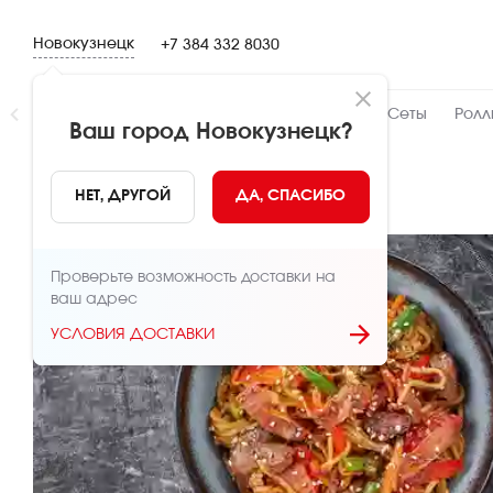
Новокузнецк
+7 384 332 8030
Новинки
👍 Народный
👨‍🍳 От шефа
Сеты
Ролл
Ваш город
Новокузнецк
?
НАЗАД
НЕТ, ДРУГОЙ
ДА, СПАСИБО
Проверьте возможность доставки на
ваш адрес
УСЛОВИЯ ДОСТАВКИ