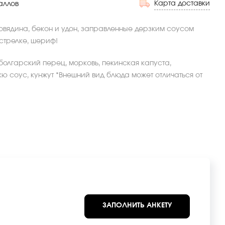
Карта доставки
аллов
говядина, бекон и удон, заправленные дерзким соусом
стрелке, шериф!
болгарский перец, морковь, пекинская капуста,
кю соус, кунжут *Внешний вид блюда может отличаться от
ЗАПОЛНИТЬ АНКЕТУ