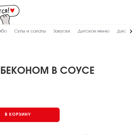
Мас
-
зак
и
дос
суш
ролл
мбо
Супы и салаты
Закуски
Детское меню
Десерт
сето
WO
в
Нов
 БЕКОНОМ В СОУСЕ
В КОРЗИНУ