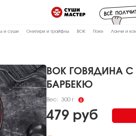
Пищевая
ценность
:
300
Вес, г
ы и суши
Онигири и трайфлы
ВОК
Поке
Ланчи и ко
10
Жиры, г
9
Белки, г
23.7
Углеводы,
г
ВОК ГОВЯДИНА С
225.4
Ккал
БАРБЕКЮ
Вес:
300 г
479 руб