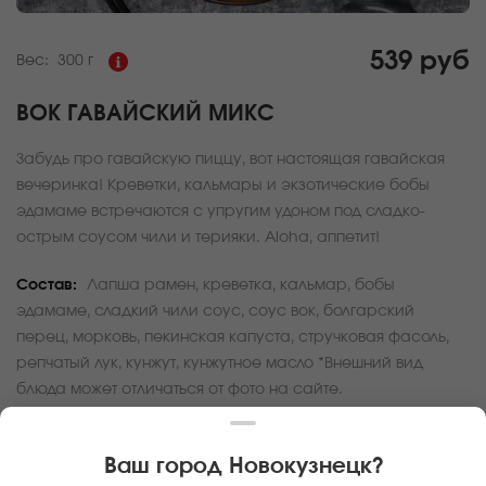
539 руб
Вес:
300 г
ВОК ГАВАЙСКИЙ МИКС
Забудь про гавайскую пиццу, вот настоящая гавайская
вечеринка! Креветки, кальмары и экзотические бобы
эдамаме встречаются с упругим удоном под сладко-
острым соусом чили и терияки. Aloha, аппетит!
Состав:
Лапша рамен, креветка, кальмар, бобы
эдамаме, сладкий чили соус, соус вок, болгарский
перец, морковь, пекинская капуста, стручковая фасоль,
репчатый лук, кунжут, кунжутное масло *Внешний вид
блюда может отличаться от фото на сайте.
За покупку вам будет начислено
16
баллов
Ваш город
Новокузнецк
?
Карта доставки