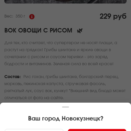
229 руб
Вес:
350 г
ВОК ОВОЩИ С РИСОМ
🌿
Для тех, кто считает, что супергерои не носят плащи, а
растут на грядках! Грибы шиитаке и яркие овощи в
сочетании с рисом и соусом терияки - это заряд
бодрости и витаминов. Зеленая сила во всей красе!
Состав:
Рис гохан, грибы шиитаке, болгарский перец,
морковь, пекинская капуста, стручковая фасоль,
репчатый лук, соус вок, кунжут *Внешний вид блюда может
отличаться от фото на сайте.
За покупку вам будет начислено
6
баллов
Ваш город
Новокузнецк
?
Карта доставки