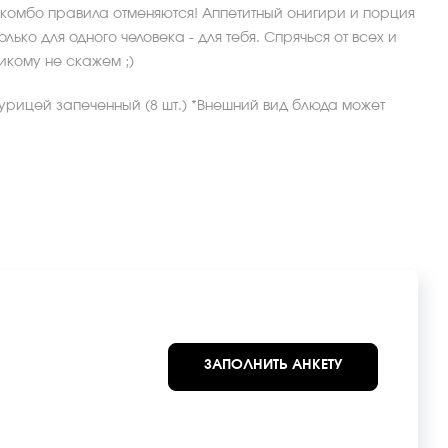
м комбо правила отменяются! Аппетитный онигири и порция
ько для одного человека - для тебя. Спрячься от всех и
икому не скажем ;)
урицей запеченный (8 шт.) *Внешний вид блюда может
ЗАПОЛНИТЬ АНКЕТУ