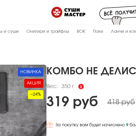
Пищевая
ценность
:
350
Вес, г
ы и суши
Онигири и трайфлы
ВОК
Поке
Ланчи и ко
8.2
Жиры, г
6.9
Белки, г
26
Углеводы,
г
КОМБО НЕ ДЕЛИ
НОВИНКА
207
Ккал
АКЦИЯ
Вес:
350 г
−24%
319 руб
418 руб
За покупку вам будет начислено
9
ба