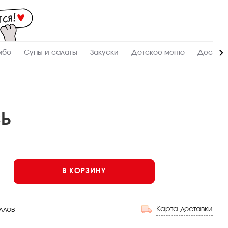
Мас
-
зак
и
дос
суш
ролл
мбо
Супы и салаты
Закуски
Детское меню
Десерт
сето
WO
в
Нов
СЬ
В КОРЗИНУ
Карта доставки
ллов