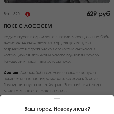
629 руб
Вес:
320 г
ПОКЕ С ЛОСОСЕМ
Радуга вкусов в одной чаше! Свежий лосось, сочные бобы
эдамаме, нежное авокадо и хрустящая капуста
встречаются с тропической сладостью ананаса и
лопающимися икринками масаго под ярким соусом
Гамадари и пикантным соусом поке.
Состав:
Лосось, бобы эдамаме, авокадо, капуста
пекинская, ананас, икра масаго, лук зеленый, соус
Гамадари, соус поке, лайм, рис *Внешний вид блюда
может отличаться от фото на сайте.
За покупку вам будет начислено
18
баллов
Ваш город
Новокузнецк
?
Карта доставки