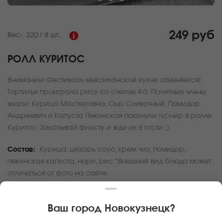
249 руб
Вес:
220 г
8 шт.
РОЛЛ КУРИТОС
Внимание! Фестиваль мексиканской кухни отменяется!
Тортилья проиграла рису со счетом 4:0. Почетные члены
жюри: Курица Мастеровна, Сыр Сливочный, Помидор
Андреевич и Капуста Пекинская покинули турнир в ролле
Куритос. Закатывай фиесту и жди их в гости ;)
Состав:
Курица, цезарь соус, крем чиз, помидор,
пекинская капуста, нори, рис *Внешний вид блюда может
отличаться от фото на сайте.
За покупку вам будет начислено
7
баллов
Ваш город
Новокузнецк
?
Карта доставки