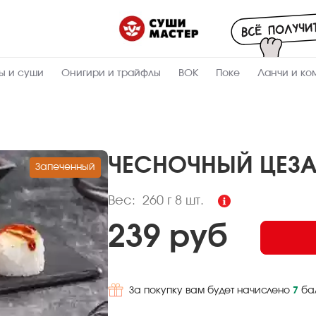
Пищевая
ценность
:
260
Вес, г
ы и суши
Онигири и трайфлы
ВОК
Поке
Ланчи и ко
10
Жиры, г
6.2
Белки, г
30.9
Углеводы,
г
ЧЕСНОЧНЫЙ ЦЕЗА
Запеченный
236
Ккал
Вес:
260 г
8 шт.
239 руб
За покупку вам будет начислено
7
ба