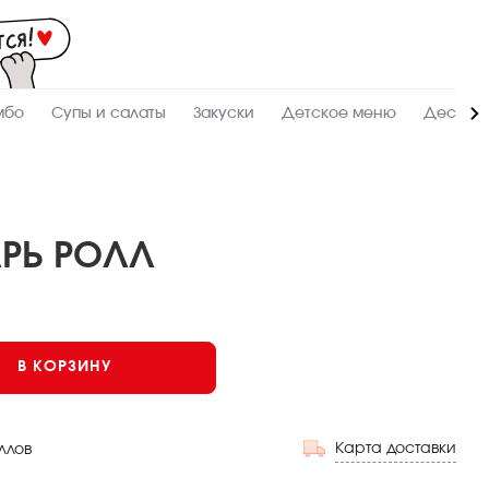
Мас
-
зак
и
дос
суш
ролл
мбо
Супы и салаты
Закуски
Детское меню
Десерт
сето
WO
в
Нов
РЬ РОЛЛ
Запеченный
В КОРЗИНУ
Карта доставки
ллов