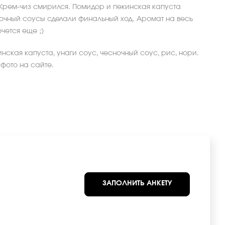
. Крем-чиз смирился. Помидор и пекинская капуста
ночный соусы сделали финальный ход. Аромат на весь
очется еще ;)
инская капуста, унаги соус, чесночный соус, рис, нори.
 фото на сайте.
ЗАПОЛНИТЬ АНКЕТУ