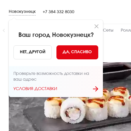
Новокузнецк
+7 384 332 8030
Новинки
👍 Народный
👨‍🍳 От шефа
Сеты
Ролл
Ваш город
Новокузнецк
?
НАЗАД
НЕТ, ДРУГОЙ
ДА, СПАСИБО
Проверьте возможность доставки на
ваш адрес
УСЛОВИЯ ДОСТАВКИ