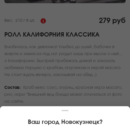
279 руб
Вес:
210 г
8 шт.
РОЛЛ КАЛИФОРНИЯ КЛАССИКА
Влюбилась, как девчонка! Улыбка до ушей, бабочки в
животе и земля из-под ног уходит лишь при мысли о ней...
о Калифорнии. Быстрей прибежать домой и заказать
любимую порцию с крабом, огурчиком и икрой масаго.
Не стоит ждать вечера, заказывай на обед ;)
Состав:
Краб-микс соус, огурец, красная икра масаго,
рис, нори *Внешний вид блюда может отличаться от фото
на сайте.
За покупку вам будет начислено
8
баллов
Ваш город
Новокузнецк
?
Карта доставки