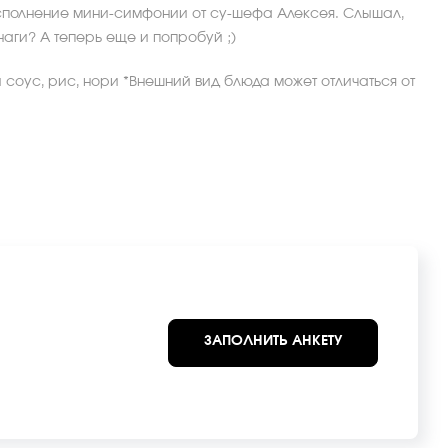
сполнение мини-симфонии от су-шефа Алексея. Слышал,
наги? А теперь еще и попробуй ;)
и соус, рис, нори *Внешний вид блюда может отличаться от
ЗАПОЛНИТЬ АНКЕТУ