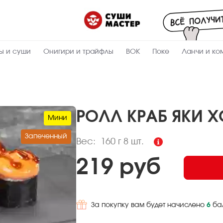
Пищевая
ценность
:
160
Вес, г
ы и суши
Онигири и трайфлы
ВОК
Поке
Ланчи и ко
14
Жиры, г
6.9
Белки, г
36.3
Углеводы,
г
РОЛЛ КРАБ ЯКИ Х
Мини
297
Ккал
Запеченный
Вес:
160 г
8 шт.
219 руб
За покупку вам будет начислено
6
ба