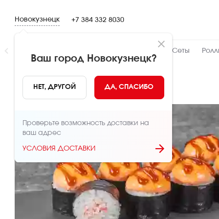
Новокузнецк
+7 384 332 8030
Новинки
👍 Народный
👨‍🍳 От шефа
Сеты
Ролл
Ваш город
Новокузнецк
?
НАЗАД
НЕТ, ДРУГОЙ
ДА, СПАСИБО
Проверьте возможность доставки на
ваш адрес
УСЛОВИЯ ДОСТАВКИ