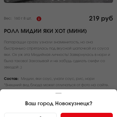
219 руб
Вес:
160 г
8 шт.
РОЛЛ МИДИИ ЯКИ ХОТ (МИНИ)
Папарацци сразу узнали знаменитость, но она
быстренько спряталась под вкусной шапочкой из соуса
яки. Ох уж эта Мидийная личность! Завернулась в нори и
была такова! Заказывай и не забудь сделать селфи со
звездой ;)
Состав:
Мидии, яки соус, унаги соус, рис, нори
*Внешний вид блюда может отличаться от фото на сайте.
За покупку вам будет начислено
6
баллов
Ваш город
Новокузнецк
?
Карта доставки