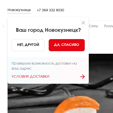
Новокузнецк
+7 384 332 8030
Новинки
👍 Народный
👨‍🍳 От шефа
Сеты
Ролл
Ваш город
Новокузнецк
?
НАЗАД
НЕТ, ДРУГОЙ
ДА, СПАСИБО
Проверьте возможность доставки на
ваш адрес
УСЛОВИЯ ДОСТАВКИ