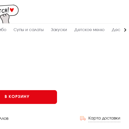
Мас
-
зак
и
дос
суш
ролл
мбо
Супы и салаты
Закуски
Детское меню
Десерт
сето
WO
в
Нов
В КОРЗИНУ
Карта доставки
ллов