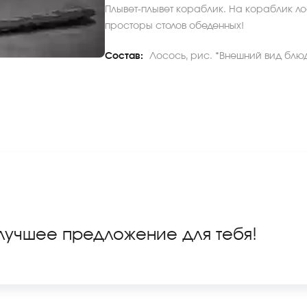
Плывет-плывет кораблик. На кораблик ло
просторы столов обеденных!
Состав:
Лосось, рис. *Внешний вид блюд
 лучшее предложение для тебя!