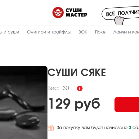
Пищевая
ценность
:
30
Вес, г
ы и суши
Онигири и трайфлы
ВОК
Поке
Ланчи и ко
5.2
Жиры, г
7.6
Белки, г
31.7
Углеводы,
г
СУШИ СЯКЕ
205.3
Ккал
Вес:
30 г
129 руб
За покупку вам будет начислено
3
ба