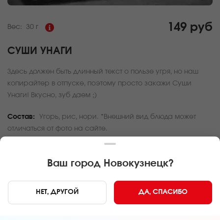
149 руб
Вес:
30 г
СУШИ УНАГИ
Здесь должен быть длинный текст о пользе угря, но наш
копирайтер в отпуске, поэтому просто закажи Суши
Унаги! Вкусно, зуб даем ;)
Состав:
Угорь, рис, нори. *Внешний вид блюда может
отличаться от фото на сайте.
За покупку вам будет начислено
4
баллов
Ваш город
Новокузнецк
?
Карта доставки
НЕТ, ДРУГОЙ
ДА, СПАСИБО
Главная
Роллы и суши
Суши унаги