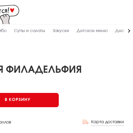
Мас
-
зак
и
дос
суш
ролл
мбо
Супы и салаты
Закуски
Детское меню
Десерт
сето
WO
в
Нов
АЯ ФИЛАДЕЛЬФИЯ
Опаленные
В КОРЗИНУ
Карта доставки
аллов