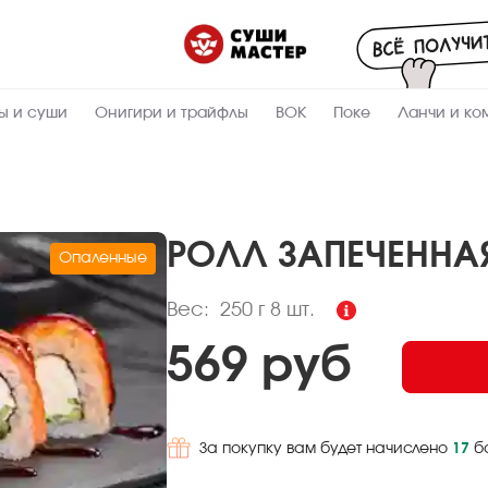
Пищевая
ценность
:
250
Вес, г
ы и суши
Онигири и трайфлы
ВОК
Поке
Ланчи и ко
8.8
Жиры, г
7.5
Белки, г
25
Углеводы,
г
РОЛЛ ЗАПЕЧЕНН
Опаленные
211.2
Ккал
Вес:
250 г
8 шт.
569 руб
За покупку вам будет начислено
17
б