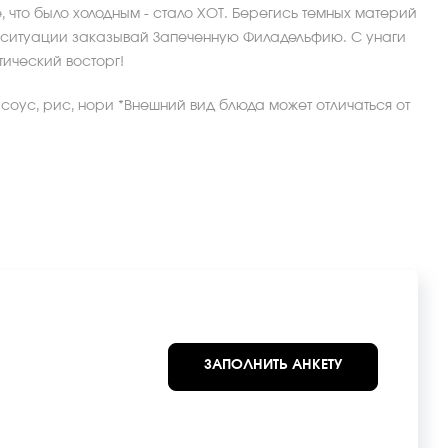
, что было холодным - стало ХОТ. Берегись темных материй
ой ситуации заказывай Запеченную Филадельфию. С унаги
ический восторг!
и соус, рис, нори *Внешний вид блюда может отличаться от
ЗАПОЛНИТЬ АНКЕТУ