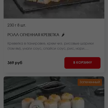
230 г
8 шт.
🌶
РОЛЛ ОГНЕННАЯ КРЕВЕТКА
Креветка в панировке, крем чиз. рисовые шарики
(том ям), унаги соус, спайси соус, рис, нори.
*Внешний вид блюда может отличаться от фото на
сайте.
В КОРЗИНУ
369 руб
Запеченный