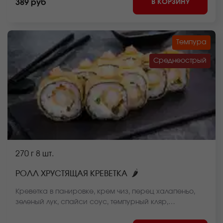
В КОРЗИНУ
389 руб
Темпура
Среднеострый
270 г
8 шт.
🌶
РОЛЛ ХРУСТЯЩАЯ КРЕВЕТКА
Креветка в панировке, крем чиз, перец халапеньо,
зеленый лук, спайси соус, темпурный кляр,
панировочные сухари, рис, нори *Внешний вид