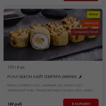
Мини
Темпура
Среднеострый
170 г
8 шт.
🌶
РОЛЛ БЕКОН ЛАЙТ ТЕМПУРА (МИНИ)
Бекон, спайси соус, зеленый лук, унаги соус,
темпурный кляр, панировочные сухари, рис, нори
*Внешний вид блюда может отличаться от фото на
сайте.
В КОРЗИНУ
189 руб