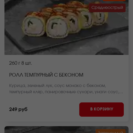
Среднеострый
260 г
8 шт.
РОЛЛ ТЕМПУРНЫЙ С БЕКОНОМ
Курица, зеленый лук, соус монако с беконом,
темпурный кляр, панировочные сухари, унаги соус,
спайси соус, рис, нори *Внешний вид блюда может
отличаться от фото на сайте.
В КОРЗИНУ
249 руб