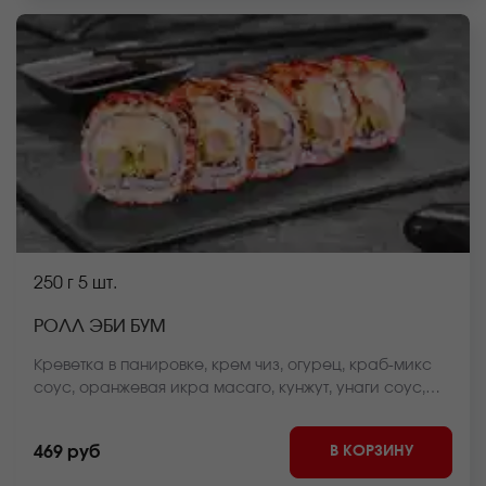
250 г
5 шт.
РОЛЛ ЭБИ БУМ
Креветка в панировке, крем чиз, огурец, краб-микс
соус, оранжевая икра масаго, кунжут, унаги соус,
рис, нори *Внешний вид блюда может отличаться от
фото на сайте.
В КОРЗИНУ
469 руб