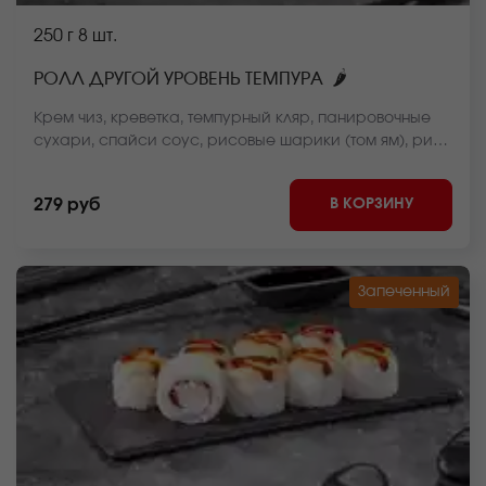
250 г
8 шт.
🌶
РОЛЛ ДРУГОЙ УРОВЕНЬ ТЕМПУРА
Крем чиз, креветка, темпурный кляр, панировочные
сухари, спайси соус, рисовые шарики (том ям), рис,
нори. *Внешний вид блюда может отличаться от фото
на сайте.
В КОРЗИНУ
279 руб
Запеченный