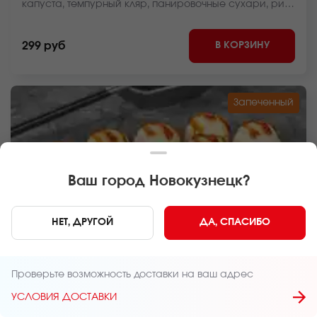
капуста, темпурный кляр, панировочные сухари, рис,
нори *Внешний вид блюда может отличаться от фото
на сайте.
В КОРЗИНУ
299 руб
Запеченный
Ваш город
Новокузнецк
?
НЕТ, ДРУГОЙ
ДА, СПАСИБО
240 г
8 шт.
Проверьте возможность доставки на ваш адрес
РОЛЛ НЕЖНЫЙ С УГРЕМ ЗАПЕЧЕННЫЙ
УСЛОВИЯ ДОСТАВКИ
Угорь, крем чиз, пекинская капуста, унаги соус,