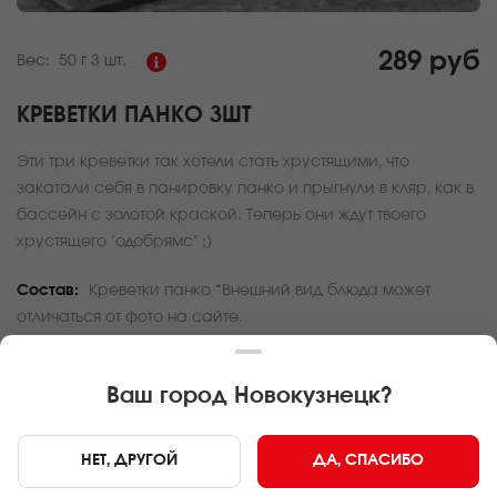
289 руб
Вес:
50 г
3 шт.
КРЕВЕТКИ ПАНКО 3ШТ
Эти три креветки так хотели стать хрустящими, что
закатали себя в панировку панко и прыгнули в кляр, как в
бассейн с золотой краской. Теперь они ждут твоего
хрустящего "одобрямс" ;)
Состав:
Креветки панко *Внешний вид блюда может
отличаться от фото на сайте.
За покупку вам будет начислено
8
баллов
Ваш город
Новокузнецк
?
Карта доставки
НЕТ, ДРУГОЙ
ДА, СПАСИБО
Главная
Закуски
Креветки панко 3шт